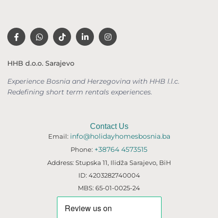
HHB d.o.o. Sarajevo
Experience Bosnia and Herzegovina with HHB l.l.c.
Redefining short term rentals
experiences.
Contact Us
info@holidayhomesbosnia.ba
Email:
+38764 4573515
Phone:
Address: Stupska 11, Ilidža Sarajevo, BiH
ID: 4203282740004
MBS: 65-01-0025-24