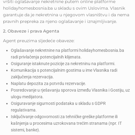
vršiti oglašavanje nekretnine putem online platforme
holidayhomesbosnia.ba u skladu s ovim Uslovima. Vlasnik
garantuje da je nekretnina u njegovom vlasništvu i da nema
pravnih prepreka za njeno oglašavanje i iznajmljivanje.
2. Obaveze i prava Agenta
Agent preuzima sljedeće obaveze:
Oglašavanje nekretnine na platformi holidayhomesbosnia.ba
radi privlačenja potencijalnih klijenata.
Osiguranje istaknute pozicije za nekretninu na platformi.
Komunikacija s potencijalnim gostima u ime Vlasnika radi
zaključenja rezervacija.
Naplatu depozita za potvrdu rezervacije.
Posredovanje u rješavanju sporova između Vlasnika i Gostiju, uz
ulogu medijatora.
Osiguravanje sigurnosti podataka u skladu s GDPR
regulativama.
Isključivanje odgovornosti za tehničke greške platforme ili
kašnjenja u procesima uzrokovana trećim stranama (npr. IT
sistemi, banke).